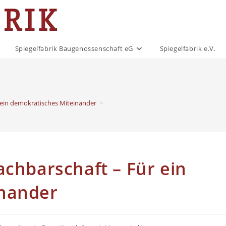
Spiegelfabrik Baugenossenschaft eG
Spiegelfabrik e.V.
r ein demokratisches Miteinander
>
achbarschaft – Für ein
inander