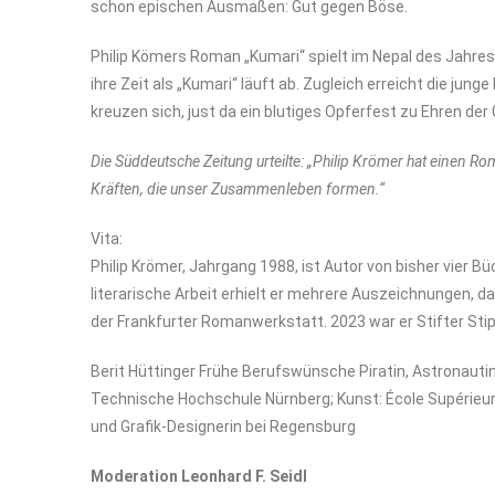
schon epischen Ausmaßen: Gut gegen Böse.
Philip Kömers Roman „Kumari“ spielt im Nepal des Jahres
ihre Zeit als „Kumari“ läuft ab. Zugleich erreicht die j
kreuzen sich, just da ein blutiges Opferfest zu Ehren de
Die Süddeutsche Zeitung urteilte: „Philip Krömer hat einen Ro
Kräften, die unser Zusammenleben formen.“
Vita:
Philip Krömer, Jahrgang 1988, ist Autor von bisher vier Büch
literarische Arbeit erhielt er mehrere Auszeichnungen, da
der Frankfurter Romanwerkstatt. 2023 war er Stifter Sti
Berit Hüttinger Frühe Berufswünsche Piratin, Astronaut
Technische Hochschule Nürnberg; Kunst: École Supérieure d’
und Grafik-Designerin bei Regensburg
Moderation Leonhard F. Seidl