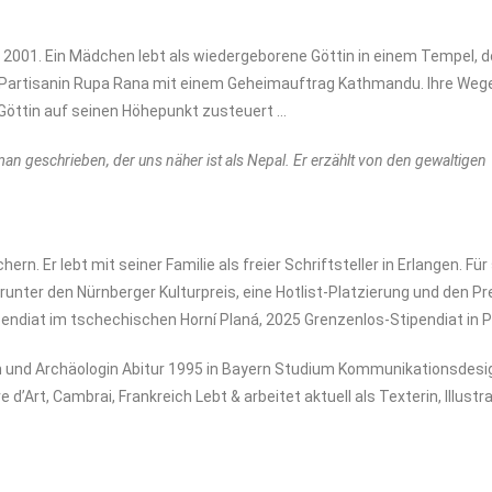
 2001. Ein Mädchen lebt als wiedergeborene Göttin in einem Tempel, 
unge Partisanin Rupa Rana mit einem Geheimauftrag Kathmandu. Ihre Weg
r Göttin auf seinen Höhepunkt zusteuert …
man geschrieben, der uns näher ist als Nepal. Er erzählt von den gewaltigen
ern. Er lebt mit seiner Familie als freier Schriftsteller in Erlangen. Für
runter den Nürnberger Kulturpreis, eine Hotlist-Platzierung und den Pr
pendiat im tschechischen Horní Planá, 2025 Grenzenlos-Stipendiat in P
in und Archäologin Abitur 1995 in Bayern Studium Kommunikationsdesi
Art, Cambrai, Frankreich Lebt & arbeitet aktuell als Texterin, Illustra