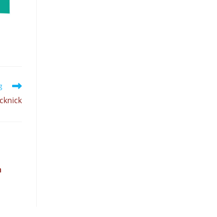
g
cknick
m