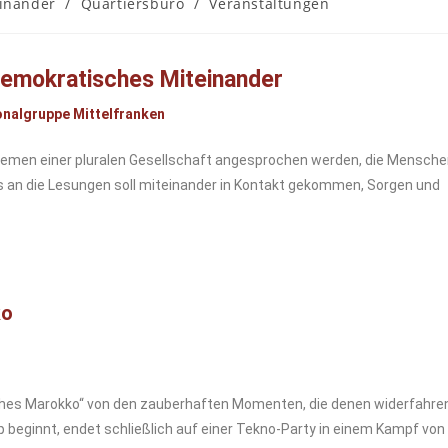
inander
/
Quartiersbüro
/
Veranstaltungen
demokratisches Miteinander
onalgruppe Mittelfranken
hemen einer pluralen Gesellschaft angesprochen werden, die Mensch
s an die Lesungen soll miteinander in Kontakt gekommen, Sorgen und
ko
sches Marokko“ von den zauberhaften Momenten, die denen widerfahren
 beginnt, endet schließlich auf einer Tekno-Party in einem Kampf von