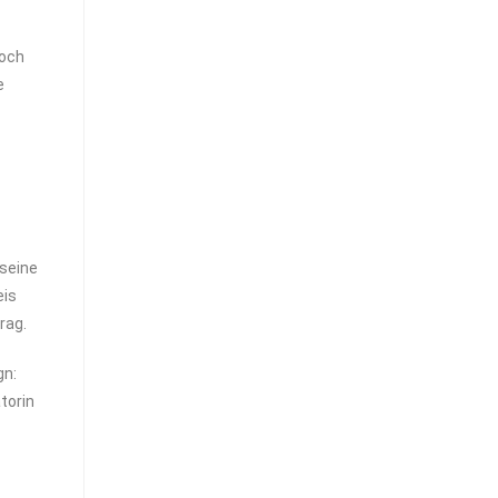
doch
e
 seine
eis
rag.
gn:
torin