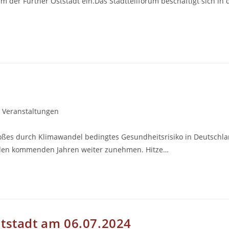
um der Fürther Oststadt ein.Das Stadtteilforum beschäftigt sich in
Veranstaltungen
roßes durch Klimawandel bedingtes Gesundheitsrisiko in Deutschla
in den kommenden Jahren weiter zunehmen. Hitze…
ststadt am 06.07.2024