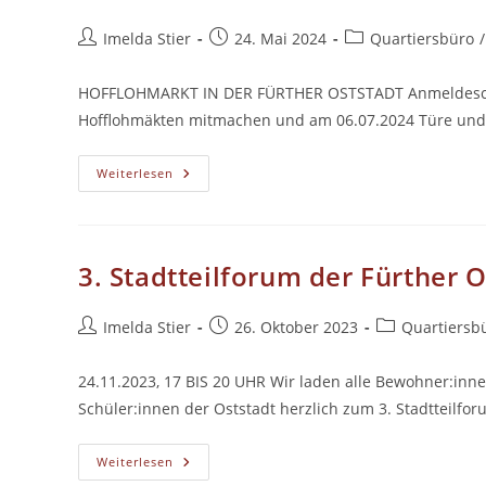
Beitrags-
Beitrag
Beitrags-
Imelda Stier
24. Mai 2024
Quartiersbüro
/
Autor:
veröffentlicht:
Kategorie:
HOFFLOHMARKT IN DER FÜRTHER OSTSTADT Anmeldeschlus
Hofflohmäkten mitmachen und am 06.07.2024 Türe und T
Hofflohmarkt
Weiterlesen
In
Der
Fürther
Oststadt
Am
06.07.2024
3. Stadtteilforum der Fürther O
Beitrags-
Beitrag
Beitrags-
Imelda Stier
26. Oktober 2023
Quartiersb
Autor:
veröffentlicht:
Kategorie:
24.11.2023, 17 BIS 20 UHR Wir laden alle Bewohner:inn
Schüler:innen der Oststadt herzlich zum 3. Stadtteilfor
3.
Weiterlesen
Stadtteilforum