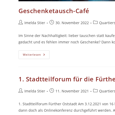
Geschenketausch-Café
Beitrags-
Beitrag
Beitrags-
Imelda Stier
30. November 2022
Quartier
Autor:
veröffentlicht:
Kategorie:
Im Sinne der Nachhaltigkeit: lieber tauschen statt kau
gedacht und es fehlen immer noch Geschenke? Dann 
Geschenketausch-
Weiterlesen
Café
1. Stadtteilforum für die Fürth
Beitrags-
Beitrag
Beitrags-
Imelda Stier
11. November 2021
Quartier
Autor:
veröffentlicht:
Kategorie:
1. Stadtteilforum Fürther Oststadt Am 3.12.2021 von 16
dann doch als Onlinekonferenz durchgeführt werden. A