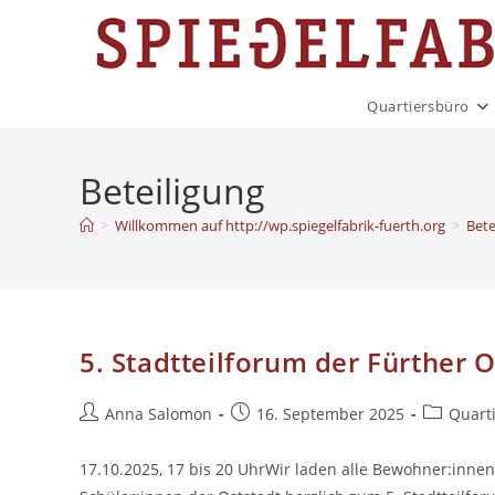
Zum
Inhalt
springen
Quartiersbüro
Beteiligung
>
Willkommen auf http://wp.spiegelfabrik-fuerth.org
>
Bete
5. Stadtteilforum der Fürther O
Beitrags-
Beitrag
Beitrags-
Anna Salomon
16. September 2025
Quart
Autor:
veröffentlicht:
Kategorie
17.10.2025, 17 bis 20 UhrWir laden alle Bewohner:inne