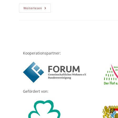
1.
Weiterlesen
Stadtteilforum
Für
Die
Fürther
Oststadt
Kooperationspartner:
Gefördert von: