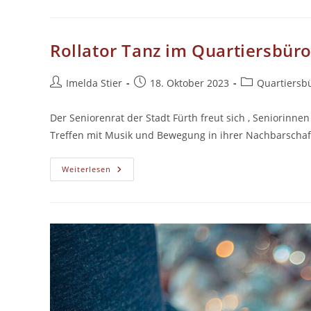
Der
Fürther
Oststadt
Rollator Tanz im Quartiersbür
Beitrags-
Beitrag
Beitrags-
Imelda Stier
18. Oktober 2023
Quartiersb
Autor:
veröffentlicht:
Kategorie:
Der Seniorenrat der Stadt Fürth freut sich , Seniorinne
Treffen mit Musik und Bewegung in ihrer Nachbarsch
Rollator
Weiterlesen
Tanz
Im
Quartiersbüro