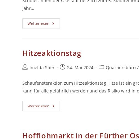
Schüler:innen der Oststadt herzlich zum 5. Stadtteilfor
Jahr…
5.
Weiterlesen
Stadtteilforum
Der
Fürther
Oststadt
Hitzeaktionstag
Beitrags-
Beitrag
Beitrags-
Imelda Stier
24. Mai 2024
Quartiersbüro
/
Autor:
veröffentlicht:
Kategorie:
Schaufensteraktion zum Hitzeaktionstag Hitze ist ein g
kann für alle gefährlich werden und das Risiko wird 
Hitzeaktionstag
Weiterlesen
Hofflohmarkt in der Fürther O