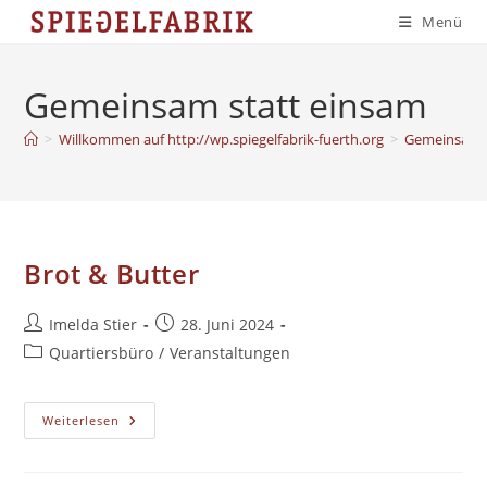
Zum
Menü
Inhalt
springen
Gemeinsam statt einsam
>
Willkommen auf http://wp.spiegelfabrik-fuerth.org
>
Gemeinsam s
Brot & Butter
Beitrags-
Beitrag
Imelda Stier
28. Juni 2024
Autor:
veröffentlicht:
Beitrags-
Quartiersbüro
/
Veranstaltungen
Kategorie:
Brot
Weiterlesen
&
Butter