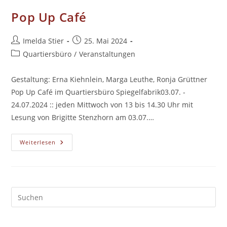
Pop Up Café
Beitrags-
Beitrag
Imelda Stier
25. Mai 2024
Autor:
veröffentlicht:
Beitrags-
Quartiersbüro
/
Veranstaltungen
Kategorie:
Gestaltung: Erna Kiehnlein, Marga Leuthe, Ronja Grüttner
Pop Up Café im Quartiersbüro Spiegelfabrik03.07. -
24.07.2024 :: jeden Mittwoch von 13 bis 14.30 Uhr mit
Lesung von Brigitte Stenzhorn am 03.07.…
Pop
Weiterlesen
Up
Café