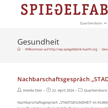
Zum
Inhalt
springen
Quartiersbüro
Gesundheit
>
Willkommen auf http://wp.spiegelfabrik-fuerth.org
>
Ges
Nachbarschaftsgespräch „ST
Beitrags-
Beitrag
Beitrags-
Imelda Stier
22. April 2024
Quartiersbüro
Autor:
veröffentlicht:
Kategorie:
Nachbarschaftsgespräch „STADTGESUNDHEIT im KLIMAWA