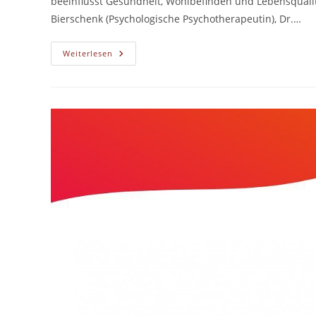
beeinflusst Gesundheit, Wohlbefinden und Lebensqualit
Bierschenk (Psychologische Psychotherapeutin), Dr.…
Nachbarschaftsgespräch
Weiterlesen
„STADTGESUNDHEIT
Im
KLIMAWANDEL“