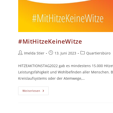
#MitHitzeKeineWitze
Beitrags-
Beitrag
Beitrags-
Imelda Stier
13. Juni 2023
Quartiersbüro
Autor:
veröffentlicht:
Kategorie:
HITZEAKTIONSTAG2022 gab es mindestens 15.000 Hitzetot
Leistungsfähigkeit und Wohlbefinden aller Menschen. 
Kreislaufsystems oder der Atemwege,…
#MitHitzeKeineWitze
Weiterlesen