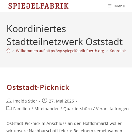
Zum
Menü
Inhalt
springen
Koordiniertes
Stadtteilnetzwerk Oststadt
>
Willkommen auf http://wp.spiegelfabrik-fuerth.org
>
Koordinierte
Oststadt-Picknick
Beitrags-
Beitrag
Imelda Stier
27. Mai 2026
Autor:
veröffentlicht:
Beitrags-
Familien
/
Miteinander
/
Quartiersbüro
/
Veranstaltungen
Kategorie:
Oststadt-PicknickIm Anschluss an den Hofflohmarkt wollen
wir unsere Nachbarschaft feiern: Bei einem gemeinsamen