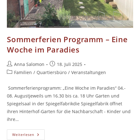
Sommerferien Programm – Eine
Woche im Paradies
Beitrags-
Beitrag
Anna Salomon
18. Juli 2025
Autor:
veröffentlicht:
Beitrags-
Familien
/
Quartiersbüro
/
Veranstaltungen
Kategorie:
Sommerferienprogramm: „Eine Woche im Paradies“ 04.-
08. Augustjeweils um 16.30 bis ca. 18 Uhr Garten und
Spiegelsaal in der Spiegelfabrikdie Spiegelfabrik öffnet
ihren Hinterhof-Garten für die Nachbarschaft - Kinder und
ihre…
Sommerferien
Weiterlesen
Programm