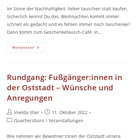
Im Sinne der Nachhaltigkeit: lieber tauschen statt kaufen.
Sicherlich kennst Du das, Weihnachten kommt immer
schnell als gedacht und es fehlen immer noch Geschenke?
Dann komm zum Geschenketausch-Café. In…
Geschenketausch-
Weiterlesen
Café
Rundgang: Fußgänger:innen in
der Oststadt – Wünsche und
Anregungen
Beitrags-
Beitrag
Imelda Stier
11. Oktober 2022
Autor:
veröffentlicht:
Beitrags-
Quartiersbüro
/
Veranstaltungen
Kategorie:
Wie nehmen wir Bewohner:innen der Oststadt unsere