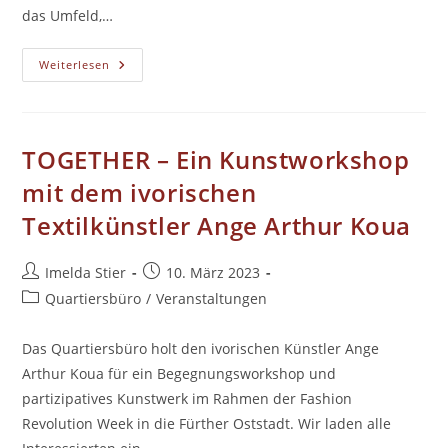
das Umfeld,…
Wohncafé
Weiterlesen
TOGETHER – Ein Kunstworkshop
mit dem ivorischen
Textilkünstler Ange Arthur Koua
Beitrags-
Beitrag
Imelda Stier
10. März 2023
Autor:
veröffentlicht:
Beitrags-
Quartiersbüro
/
Veranstaltungen
Kategorie:
Das Quartiersbüro holt den ivorischen Künstler Ange
Arthur Koua für ein Begegnungsworkshop und
partizipatives Kunstwerk im Rahmen der Fashion
Revolution Week in die Fürther Oststadt. Wir laden alle