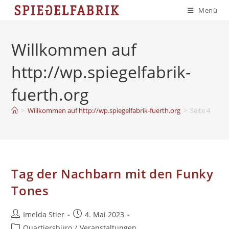
Zum
Menü
Inhalt
springen
Willkommen auf
http://wp.spiegelfabrik-
fuerth.org
>
Willkommen auf http://wp.spiegelfabrik-fuerth.org
>
Seite 4
Tag der Nachbarn mit den Funky
Tones
Beitrags-
Beitrag
Imelda Stier
4. Mai 2023
Autor:
veröffentlicht:
Beitrags-
Quartiersbüro
/
Veranstaltungen