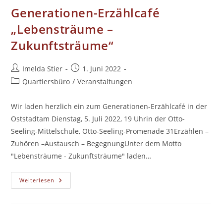
Generationen-Erzählcafé
„Lebensträume –
Zukunftsträume“
Beitrags-
Beitrag
Imelda Stier
1. Juni 2022
Autor:
veröffentlicht:
Beitrags-
Quartiersbüro
/
Veranstaltungen
Kategorie:
Wir laden herzlich ein zum Generationen-Erzählcafé in der
Oststadtam Dienstag, 5. Juli 2022, 19 Uhrin der Otto-
Seeling-Mittelschule, Otto-Seeling-Promenade 31Erzählen –
Zuhören –Austausch – BegegnungUnter dem Motto
"Lebensträume - Zukunftsträume" laden…
Generationen-
Weiterlesen
Erzählcafé
„Lebensträume
–
Zukunftsträume“