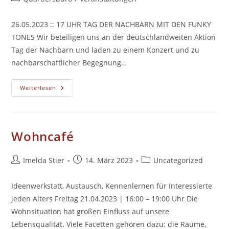
Kategorie:
26.05.2023 :: 17 UHR TAG DER NACHBARN MIT DEN FUNKY
TONES Wir beteiligen uns an der deutschlandweiten Aktion
Tag der Nachbarn und laden zu einem Konzert und zu
nachbarschaftlicher Begegnung…
Tag
Weiterlesen
Der
Nachbarn
Mit
Den
Funky
Tones
Wohncafé
Beitrags-
Beitrag
Beitrags-
Imelda Stier
14. März 2023
Uncategorized
Autor:
veröffentlicht:
Kategorie:
Ideenwerkstatt, Austausch, Kennenlernen für Interessierte
jeden Alters Freitag 21.04.2023 | 16:00 – 19:00 Uhr Die
Wohnsituation hat großen Einfluss auf unsere
Lebensqualität. Viele Facetten gehören dazu: die Räume,