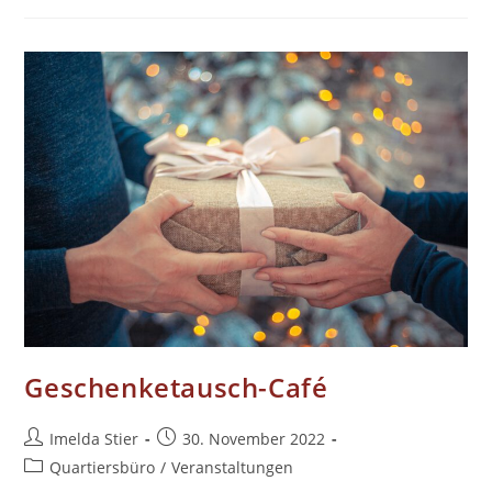
Geschenketausch-Café
Beitrags-
Beitrag
Imelda Stier
30. November 2022
Autor:
veröffentlicht:
Beitrags-
Quartiersbüro
/
Veranstaltungen
Kategorie: