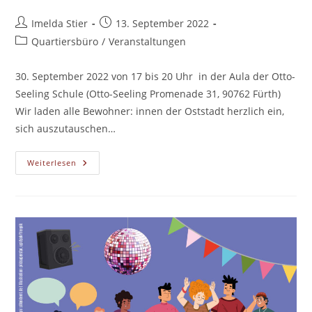
Beitrags-
Beitrag
Imelda Stier
13. September 2022
Autor:
veröffentlicht:
Beitrags-
Quartiersbüro
/
Veranstaltungen
Kategorie:
30. September 2022 von 17 bis 20 Uhr in der Aula der Otto-
Seeling Schule (Otto-Seeling Promenade 31, 90762 Fürth)
Wir laden alle Bewohner: innen der Oststadt herzlich ein,
sich auszutauschen…
2.
Weiterlesen
Stadtteilforum
In
Der
Fürther
Oststadt