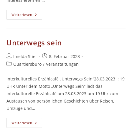
Interessierten ein…
TOGETHER
Weiterlesen
–
Ein
Kunstworkshop
Mit
Dem
Ivorischen
Unterwegs sein
Textilkünstler
Ange
Arthur
Koua
Beitrags-
Beitrag
Imelda Stier
8. Februar 2023
Autor:
veröffentlicht:
Beitrags-
Quartiersbüro
/
Veranstaltungen
Kategorie:
Interkulturelles Erzählcafé „Unterwegs Sein“28.03.2023 :: 19
UHR Unter dem Motto „Unterwegs Sein“ lädt das
interkulturelle Erzählcafé am 28.03.2023 um 19 Uhr zum
Austausch von persönlichen Geschichten über Reisen,
Umzüge und…
Unterwegs
Weiterlesen
Sein