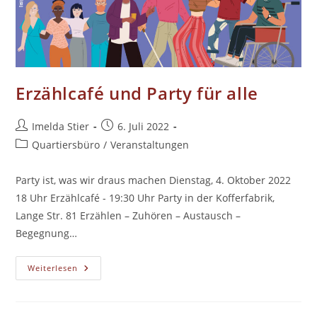
Erzählcafé und Party für alle
Beitrags-
Beitrag
Imelda Stier
6. Juli 2022
Autor:
veröffentlicht:
Beitrags-
Quartiersbüro
/
Veranstaltungen
Kategorie:
Party ist, was wir draus machen Dienstag, 4. Oktober 2022
18 Uhr Erzählcafé - 19:30 Uhr Party in der Kofferfabrik,
Lange Str. 81 Erzählen – Zuhören – Austausch –
Begegnung…
Erzählcafé
Weiterlesen
Und
Party
Für
Alle