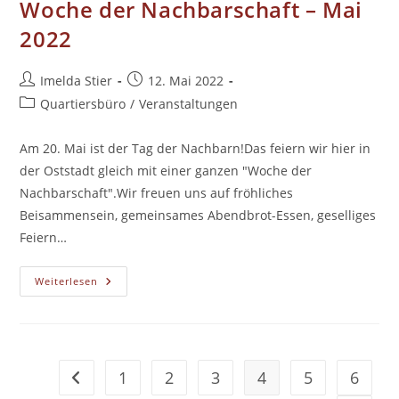
Woche der Nachbarschaft – Mai
2022
Beitrags-
Beitrag
Imelda Stier
12. Mai 2022
Autor:
veröffentlicht:
Beitrags-
Quartiersbüro
/
Veranstaltungen
Kategorie:
Am 20. Mai ist der Tag der Nachbarn!Das feiern wir hier in
der Oststadt gleich mit einer ganzen "Woche der
Nachbarschaft".Wir freuen uns auf fröhliches
Beisammensein, gemeinsames Abendbrot-Essen, geselliges
Feiern…
Woche
Weiterlesen
Der
Nachbarschaft
–
Mai
2022
1
2
3
4
5
6
Zur vorherigen Seite