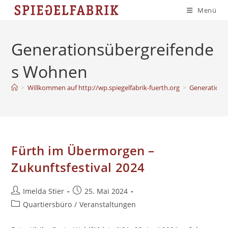
Zum
Menü
Inhalt
springen
Generationsübergreifende
s Wohnen
>
Willkommen auf http://wp.spiegelfabrik-fuerth.org
>
Generations
Fürth im Übermorgen –
Zukunftsfestival 2024
Beitrags-
Beitrag
Imelda Stier
25. Mai 2024
Autor:
veröffentlicht:
Beitrags-
Quartiersbüro
/
Veranstaltungen
Kategorie: