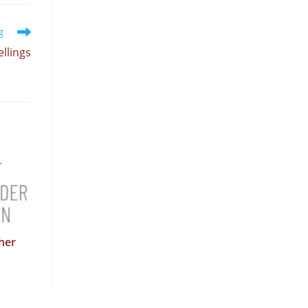
g
llings
ther